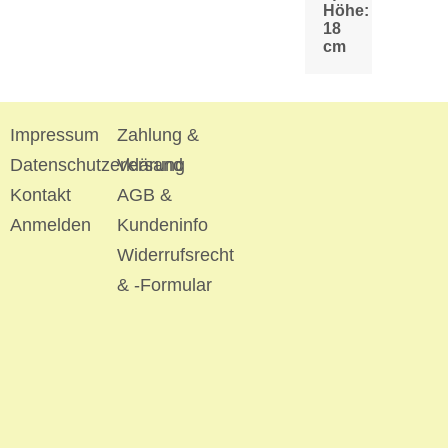
Höhe:
18
cm
Impressum
Zahlung &
Datenschutzerklärung
Versand
Kontakt
AGB &
Anmelden
Kundeninfo
Widerrufsrecht
& -Formular