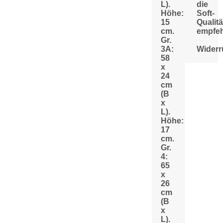
L).
die
Höhe:
Soft-
15
Qualitä
cm.
empfeh
Gr.
3A:
Widerr
58
x
24
cm
(B
x
L).
Höhe:
17
cm.
Gr.
4:
65
x
26
cm
(B
x
L).