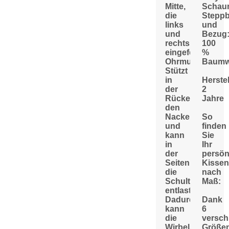
Mitte,
Schaum
die
Stepp
links
und
und
Bezug
rechts
100
eingeformten
%
Ohrmulden.
Baumwo
Stützt
in
Herstel
der
2
Rückenlage
Jahre
den
Nacken
So
und
finden
kann
Sie
in
Ihr
der
persön
Seitenlage
Kissen
die
nach
Schulter
Maß:
entlasten.
Dadurch
Dank
kann
6
die
versch
Wirbelsäule
Größe