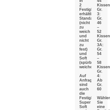
in
44
2
Kissen
Festigkeiten
Gr.
erhältlich:
3:
Standard
Gr.
(nicht
46
zu
–
weich
52
und
Kissen
nicht
Gr.
zu
3A:
fest)
Gr.
und
54
Soft
–
(spürbar
58
weicher).
Kissen
Gr.
Auf
4:
Anfrage
Ab
sind
Gr.
auch
60
die
Festigkeiten
Wähle
Super
Sie
Soft
eine