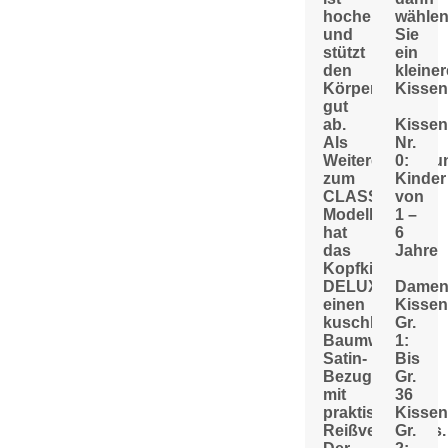
hochelastisch
wähle
und
Sie
stützt
ein
den
kleine
Körper
Kissen
gut
ab.
Kissen
Als
Nr.
Weiterentwicklu
0:
zum
Kinder
CLASSIC
von
Modell
1 –
hat
6
das
Jahre
Kopfkissen
DELUXE
Dame
einen
Kissen
kuschligen
Gr.
Baumwoll-
1:
Satin-
Bis
Bezug
Gr.
mit
36
praktischem
Kissen
Reißverschluss.
Gr.