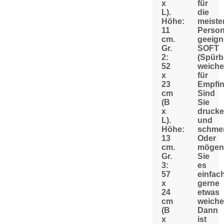
x
für
L).
die
Höhe:
meiste
11
Perso
cm.
geeign
Gr.
SOFT
2:
(Spürb
52
weiche
x
für
23
Empfin
cm
Sind
(B
Sie
x
drucke
L).
und
Höhe:
schmer
13
Oder
cm.
mögen
Gr.
Sie
3:
es
57
einfac
x
gerne
24
etwas
cm
weiche
(B
Dann
x
ist