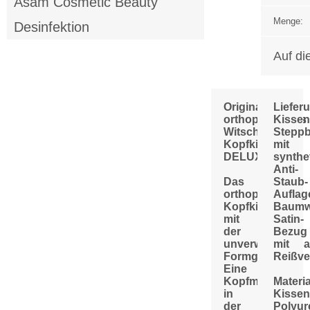
Asam Cosmetic Beauty
Menge:
Desinfektion
Auf di
Original
Liefer
orthopädisches
Kissen
Witschi
Stepp
Kopfkissen
mit
DELUXE.
synthe
Anti-
Das
Staub-
orthopädische
Auflag
Kopfkissen
Baumwo
mit
Satin-
der
Bezug
unverwechselba
mit
Formgebung:
Reißve
Eine
Kopfmulde
Materia
in
Kissen
der
Polyur