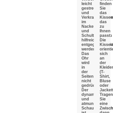
leicht
finden
gestreckt
Sie
und
das
Verkrampfunge
Kissen
im
das
Nacken-
zu
und
Ihnen
Schulterbereich
passt.
hilfreich
Die
entgegengewirk
Kissen
werden.
orienti
Das
sich
Ohr
an
wird
der
in
Kleide
der
(T-
Seitenlage
Shirt,
nicht
Bluse
gedrückt.
oder
Der
Jackett
dynamische
Tragen
und
Sie
atmungsaktive
eine
Schaumstoffker
Zwisch
ist
dann