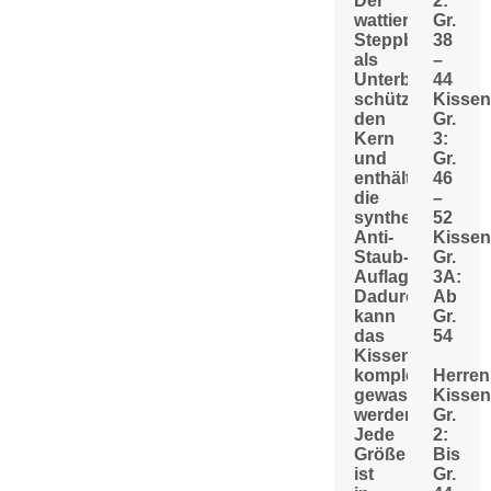
Der
2:
wattierte
Gr.
Steppbezug
38
als
–
Unterbezug
44
schützt
Kissen
den
Gr.
Kern
3:
und
Gr.
enthält
46
die
–
synthetische
52
Anti-
Kissen
Staub-
Gr.
Auflage.
3A:
Dadurch
Ab
kann
Gr.
das
54
Kissen
komplett
Herren
gewaschen
Kissen
werden.
Gr.
Jede
2:
Größe
Bis
ist
Gr.