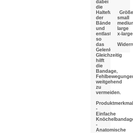
dabei
die
Haltefunktion
Größ
der
small
Bänder
mediu
und
large
entlastet
x-large
so
das
Widerr
Gelenk.
Gleichzeitig
hilft
die
Bandage,
Fehlbewegunge
weitgehend
zu
vermeiden.
Produktmerkma
-
Einfache
Knöchelbandag
-
Anatomische