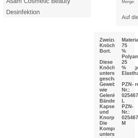
Asam Cosmetic Beauty
Menge:
Desinfektion
Auf di
Zweizug
Materi
Knöchelstütze
75
Bort.
%
Polyam
Diese
25
Knöchelbandag
%
unterstützt
Elasth
geschädigte
Gewebestruktur
PZN-
wie
Nr.;
Gelenk,
02546
Bänder,
L
Kapseln
PZN-
und
Nr.:
Knorpel.
02546
Die
M
Kompression
unterstützt