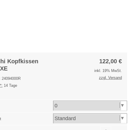
Anmelden
Merkliste
hi Kopfkissen
122,00
€
XE
inkl. 19% MwSt.
zzgl. Versand
.: 24094000R
*:
14 Tage
t