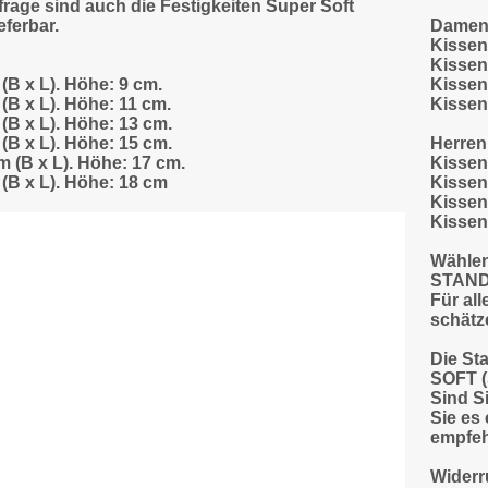
frage sind auch die Festigkeiten Super Soft
eferbar.
Dame
Kissen 
Kissen 
 (B x L). Höhe: 9 cm.
Kissen 
 (B x L). Höhe: 11 cm.
Kissen 
 (B x L). Höhe: 13 cm.
 (B x L). Höhe: 15 cm.
Herren
cm (B x L). Höhe: 17 cm.
Kissen 
 (B x L). Höhe: 18 cm
Kissen 
Kissen 
Kissen 
Wählen 
STANDA
Für al
schätz
Die Sta
SOFT (
Sind S
Sie es 
empfeh
Widerr