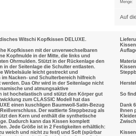
Menge:
Auf di
ädisches Witschi Kopfkissen DELUXE.
Liefer
Kissen
he Kopfkissen mit der unverwechselbaren
Auflag
e Kopfmulde in der Mitte, die links und
mten Ohrmulden. Stützt in der Rückenlage den
Materia
in der Seitenlage die Schulter entlasten.
Kissen
 Wirbelsäule leicht gestreckt und
Steppb
im Nacken- und Schulterbereich hilfreich
werden. Das Ohr wird in der Seitenlage nicht
Herstel
ynamische und atmungsaktive
 ist hochelastisch und stützt den Körper gut
So fin
ntwicklung zum CLASSIC Modell hat das
UXE einen kuschligen Baumwoll-Satin-Bezug
Dank 6
 Reißverschluss. Der wattierte Steppbezug als
Ihnen p
tzt den Kern und enthält die synthetische
Kleider
age. Dadurch kann das Kissen komplett
Zwisch
. Jede Größe ist in 2 Festigkeiten erhältlich:
zu weich und nicht zu fest) und Soft (spürbar
Kissen 