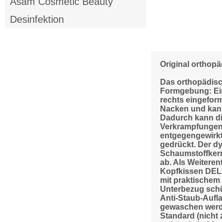
Asam Cosmetic Beauty
Desinfektion
Original orthop
Das orthopädisc
Formgebung: Ein
rechts eingefor
Nacken und kann 
Dadurch kann die
Verkrampfungen 
entgegengewirkt 
gedrückt. Der d
Schaumstoffkern
ab. Als Weitere
Kopfkissen DEL
mit praktischem
Unterbezug schü
Anti-Staub-Aufl
gewaschen werden
Standard (nicht 