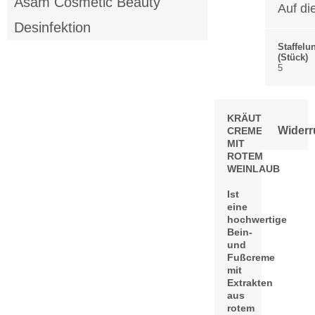
Asam Cosmetic Beauty
Auf di
Desinfektion
Staffelu
(Stück)
5
KRÄUTERALM®
Widerr
CREME
MIT
ROTEM
WEINLAUB
Ist
eine
hochwertige
Bein-
und
Fußcreme
mit
Extrakten
aus
rotem