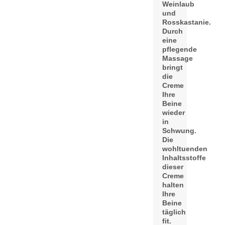
Weinlaub
und
Rosskastanie.
Durch
eine
pflegende
Massage
bringt
die
Creme
Ihre
Beine
wieder
in
Schwung.
Die
wohltuenden
Inhaltsstoffe
dieser
Creme
halten
Ihre
Beine
täglich
fit.