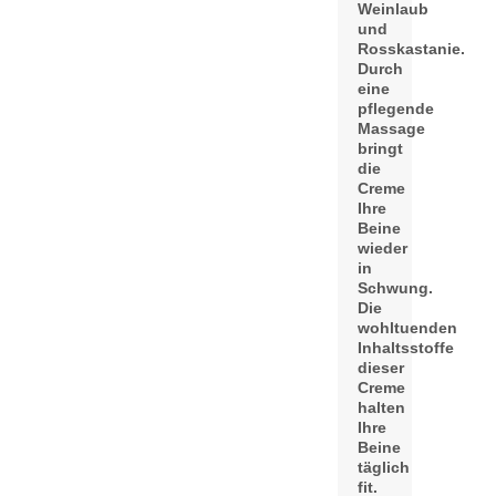
Weinlaub
und
Rosskastanie.
Durch
eine
pflegende
Massage
bringt
die
Creme
Ihre
Beine
wieder
in
Schwung.
Die
wohltuenden
Inhaltsstoffe
dieser
Creme
halten
Ihre
Beine
täglich
fit.