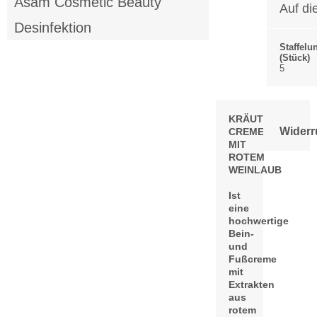
Asam Cosmetic Beauty
Auf di
Desinfektion
Staffelu
(Stück)
5
KRÄUTERALM®
Widerr
CREME
MIT
ROTEM
WEINLAUB
Ist
eine
hochwertige
Bein-
und
Fußcreme
mit
Extrakten
aus
rotem