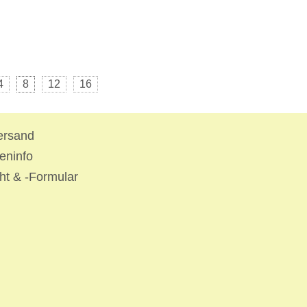
4
8
12
16
ersand
eninfo
ht & -Formular